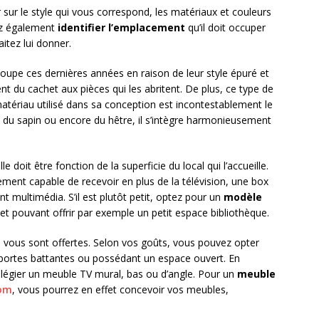
 sur le style qui vous correspond, les matériaux et couleurs
ez également
identifier l’emplacement
qu’il doit occuper
itez lui donner.
oupe ces dernières années en raison de leur style épuré et
ent du cachet aux pièces qui les abritent. De plus, ce type de
 matériau utilisé dans sa conception est incontestablement le
, du sapin ou encore du hêtre, il s’intègre harmonieusement
le doit être fonction de la superficie du local qui l’accueille.
ement capable de recevoir en plus de la télévision, une box
t multimédia. S’il est plutôt petit, optez pour un
modèle
et pouvant offrir par exemple un petit espace bibliothèque.
és vous sont offertes. Selon vos goûts, vous pouvez opter
 portes battantes ou possédant un espace ouvert. En
ilégier un meuble TV mural, bas ou d’angle. Pour un
meuble
com
, vous pourrez en effet concevoir vos meubles,