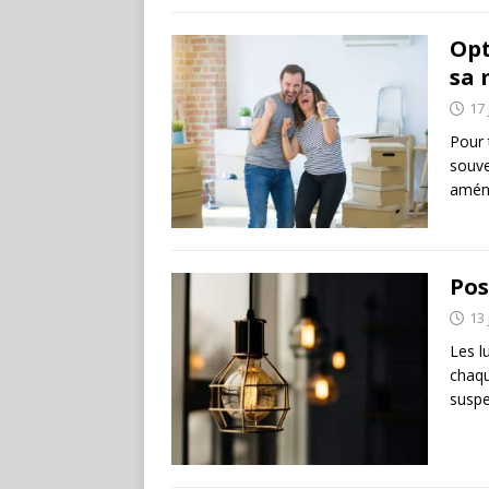
Opt
sa 
17 
Pour t
souve
amén
Pos
13 
Les l
chaqu
suspe