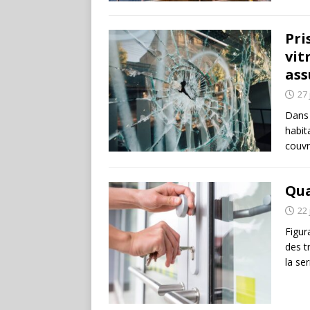
Pri
vit
ass
27 
Dans 
habit
couvr
Qua
22 
Figur
des t
la se