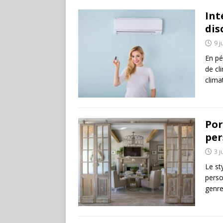
Int
dis
9 j
En pé
de cl
clim
Por
per
3 j
Le st
perso
genre